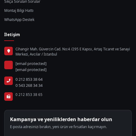
Sıkça Sorulan Sorular
Montaj Bilgi Hattı
WhatsApp Destek
İletişim
Cihangir Mah. Güvercin Cad. No:4 /295 E Kapısı, Artaş Ticaret ve Sanayi
Merkezi, Avcılar / İstanbul
[email protected]
[email protected]
0 212 853 38 64
0 543 268 34 34
0 212 853 38 65
Kampanya ve yeniliklerden haberdar olun
E-posta adresinizi bırakın, yeni ürün ve fırsatları kaçırmayın.