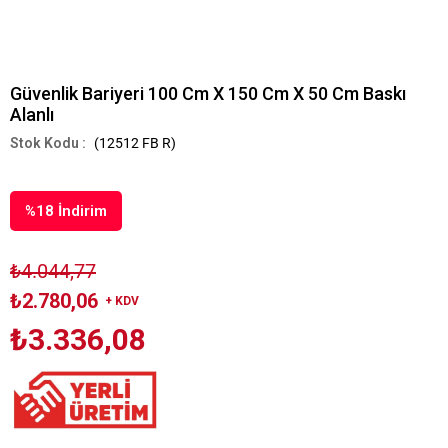
Güvenlik Bariyeri 100 Cm X 150 Cm X 50 Cm Baskı
Alanlı
(12512 FB R)
%
18
İndirim
₺4.044,77
₺2.780,06
+ KDV
₺3.336,08