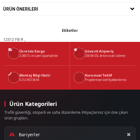
ÜRÜN ÖNERILERI
Etiketler
12512 FB R
,
Ücretsiz Kargo
Güvenli Alışveriş
2.000 TL ve üzeri siparişlerde
256 Bit SSL ile korunan ödeme
Montaj Bilgi Hattı
Kurumsal Teklif
0 212 853 38 64
Projelerinize özel fiyatlandırma
Ürün Kategorileri
Trafik güvenliği, otopark ve saha düzenleme ihtiyaçlarınız için öne çıkan
ürün grupları.
Bariyerler