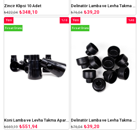
Zincir Klipsi 10 Adet
Delinatör Lamba ve Levha Takma Aparatı
₺348,10
₺39,20
₺422,04
₺76,04
Yeni
%18
Yeni
%48
Ürün
İndirim
Ürün
İndirim
Fırsat Ürünü
Fırsat Ürünü
%18İndirim
%48İndir
Koni Lamba ve Levha Takma Aparatı 10 Adet
Delinatör Lamba ve Levha Takma Aparatı
₺551,94
₺39,20
₺669,19
₺76,04