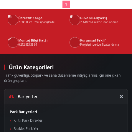
1
Ücretsiz Kargo
Güvenli Alışveriş
2.000 TL ve üzeri siparişlerde
256 Bit SSL ile korunan ödeme
Montaj Bilgi Hattı
Kurumsal Teklif
0 212 853 38 64
Projelerinize özel fiyatlandırma
Ürün Kategorileri
Trafik güvenliği, otopark ve saha düzenleme ihtiyaçlarınız için öne çıkan
ürün grupları.
Bariyerler
Park Bariyerleri
Kilitli Park Direkleri
Bisiklet Park Yeri