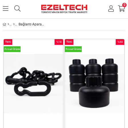
0
Bağlantı Aparatları
Yeni
%18
Yeni
%48
Ürün
İndirim
Ürün
İndirim
Fırsat Ürünü
Fırsat Ürünü
%18İndirim
%48İndir