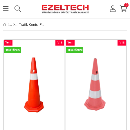
0
Trafik Konisi PVC 90 CM
Yeni
%18
Yeni
%18
Ürün
İndirim
Ürün
İndirim
Fırsat Ürünü
Fırsat Ürünü
%18İndirim
%18İndir