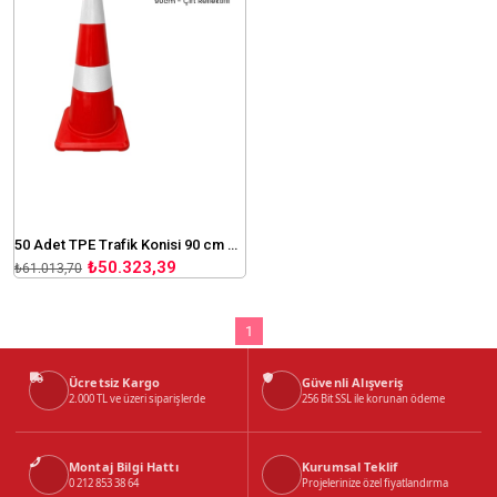
50 Adet TPE Trafik Konisi 90 cm Çift Reflektifli Trafik Dubası Seti
₺50.323,39
₺61.013,70
1
Ücretsiz Kargo
Güvenli Alışveriş
2.000 TL ve üzeri siparişlerde
256 Bit SSL ile korunan ödeme
Montaj Bilgi Hattı
Kurumsal Teklif
0 212 853 38 64
Projelerinize özel fiyatlandırma