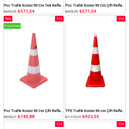
Pvc Trafik Konisi 90 Cm Tek Reflektifli
Pvc Trafik Konisi 90 Cm Çift Reflektifli Sekizgen Tabanlı
₺571,54
₺571,54
₺692,95
₺692,95
Yeni
%18
%18
Ürün
İndirim
İndirim
Fırsat Ürünü
%18İndirim
%18İndir
Pvc Trafik Konisi 90 Cm Çift Reflektifli Kare Tabanlı
TPE Trafik Konisi 90 cm Çift Reflektifli Trafik Dubası
₺740,88
₺923,55
₺898,27
₺1.119,74
%18
%18