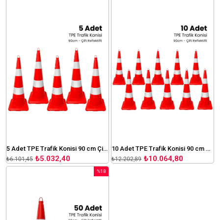
İndirim
İndirim
%18İndirim
%18İndir
5 Adet TPE Trafik Konisi 90 cm Çift Reflektifli Trafik Dubası Seti
10 Adet TPE Trafik Konisi 90 cm Çift Reflektifli Trafik Dubası Seti
₺5.032,40
₺10.064,80
₺6.101,45
₺12.202,89
%18
İndirim
%18İndirim